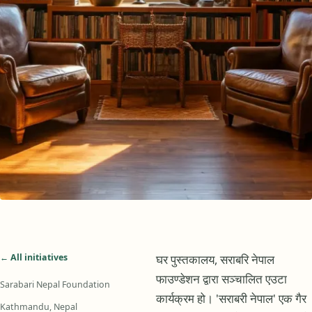
← All initiatives
घर पुस्तकालय, सराबरि नेपाल
फाउण्डेशन द्वारा सञ्चालित एउटा
Sarabari Nepal Foundation
कार्यक्रम हो। 'सराबरी नेपाल' एक गैर
Kathmandu, Nepal