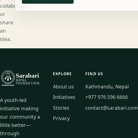
collaborate,
or
share
an
idea.
EXPLORE
FIND US
Sarabari
NEPAL
FOUNDATION
About us
Kathmandu, Nepal
Initiatives
+977 976 596 6666
A youth-led
Stories
contact@sarabari.com
initiative making
our community a
Privacy
little better—
through