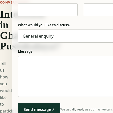
CONVERSATION
Interested
in
What would you like to discuss?
Ghar
Pustakalaya?
Message
Tell
us
how
you
would
like
to
Send message
↗
We usually reply as soon as we can.
participate,